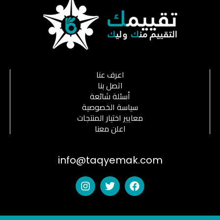
اعرف عنا
اتصل بنا
أسئلة شائعة
سياسة الخصوصية
معايير اختيار المنتجات
اعلن معنا
info@taqyemak.com
I
T
F
n
w
a
s
i
c
t
t
e
a
t
b