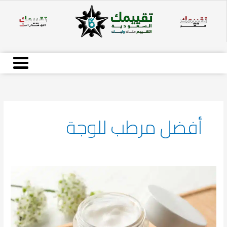
خطي
لى
لمحتوى
أفضل مرطب للوجة
أفضل
مرطبات
للوجه
لعام
2026