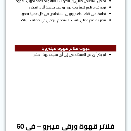
تضمن استخلاص مثالي يبرز النكهات الغنية والمعقدة لحبوب القهوة.
توفر قوام ناعم للمشروب دون رواسب مزعجة أثناء التحضير.
تحافظ على نقاء الطعم وتوازن الاستخلاص في كل عملية تخمير.
تتميز بتصميم عملي يناسب الاستخدام اليومي في مختلف البيئات.
عيوب فلاتر قهوة فيلتروبا
لم يشر أي من المستخدمين إلى أي سلبيات بهذا المنتج.
المرتبة الثامنة
فلاتر قهوة ورقي ميبرو – في 60