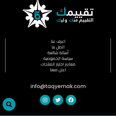
اعرف عنا
اتصل بنا
أسئلة شائعة
سياسة الخصوصية
معايير اختيار المنتجات
اعلن معنا
info@taqyemak.com
h
I
T
F
n
w
a
s
i
c
t
t
e