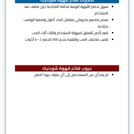
مميزات فلاتر قهوة شوبنيك
تسهل تحضير القهوة اليومية بتكلفة اقتصادية دون تنظيف بعد
الاستخدام.
تسمح بتصميم مخروطي بتغلغل الماء أطول وتصفية الرواسب
بكفاءة.
تتميز بأذنين للتعليق لسهولة الاستخدام والثبات أثناء الصب.
تناسب ماكينات الصب والتنقيط بحجم V60 لتحضير 2–4 أكواب.
عيوب فلاتر قهوة شوبنيك
لم يشر أي من المستخدمين إلى أي سلبيات بهذا المنتج.
المرتبة السادسة