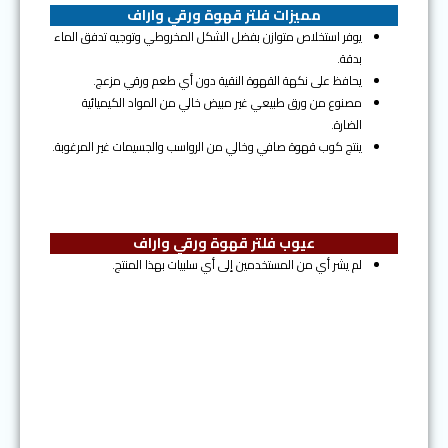
مميزات فلتر قهوة ورقي واراف
يوفر استخلاص متوازن بفضل الشكل المخروطي وتوجيه تدفق الماء
بدقة.
يحافظ على نكهة القهوة النقية دون أي طعم ورقي مزعج.
مصنوع من ورق طبيعي غير مبيض خالي من المواد الكيميائية
الضارة.
ينتج كوب قهوة صافي وخالي من الرواسب والجسيمات غير المرغوبة.
عيوب فلتر قهوة ورقي واراف
لم يشر أي من المستخدمين إلى أي سلبيات بهذا المنتج.