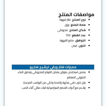
مواصفات المنتج
نوع المنتج
: فلتر قهوة
مادة الصنع
: ورق
شكل المنتج
: مخروطي
عدد القطع
: 100
التوافق
: صانع القهوة
اللون
: ابيض
مميزات فلتر ورقي ترشيح هاريو
يضمن استخلاص متوازن بفضل القوام المخروطي وتدفق الماء
الحلزوني المنتظم.
ينتج كوب نقي بنكهة واضحة وخالي من الرواسب المزعجة.
يتلاءم مع أدوات التحضير السيراميكية لثبات مثالي أثناء الصب.