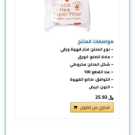
مواصفات المنتج
– نوع المنتج: فلتر قهوة ورقي
– مادة الصنع: الورق
– شكل المنتج: مخروطي
– عدد القطع: 100
– التوافق: صانع القهوة
– اللون: ابيض
﷼ 25.93
اشتري من امازون