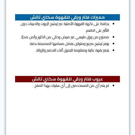
مميزات فلتر ورقي للقهوة سكاي تاتش
يحافظ على نكهة القهوة الأصلية عبر ترشيح الزيوت والحبيبات دون
التأثير على الطعم.
مصنوع من ورق طبيعي غير مبيض وخالي من الكلور وآمن صحيًا.
يوفر ترشيح سريع ومتوازن بفضل مسامها المصممة بدقة.
يتميز بقوة عالية ومقاومة للتمزق أثناء التحضير والإزالة.
عيوب فلتر ورقي للقهوة سكاي تاتش
لم يشر أي من المستخدمين إلى أي سلبيات بهذا المنتج.