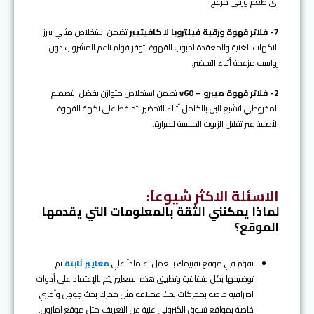
أي طعم ورقي مزعج.
7- فلاتر قهوة ورقية فيلتروبا لا كافيتيير
تضمن استخلاص مثالي يبرز
النكهات الغنية والمعقدة لحبوب القهوة. توفر قوام ناعم للمشروب دون
رواسب مزعجة أثناء التحضير.
2- فلاتر قهوة ميبرو – v60
تضمن استخلاص متوازن بفضل التصميم
المخروطي لتشبع البن بالكامل أثناء التحضير. تحافظ على نكهة القهوة
الأصلية عبر تقليل الزيوت المسببة للمرارة.
الاسئلة الاكثر شيوعاً
:
لماذا يمكنني الثقة بالمعلومات التي يقدمها
الموقع؟
نقوم في موقع تقييمك بالعمل اعتماداً علي
معايير ثابتة
تم
توضيحها بكل شفافية وتطبيق هذه المعايير يتم بالإعتماد علي أدوات
احترافية خاصة بمحركات بحث عملاقة مثل محرك بحث جوجل وآخري
خاصة بمواقع تسوق الكتروني غنية عن التعريف مثل موقع امازون.