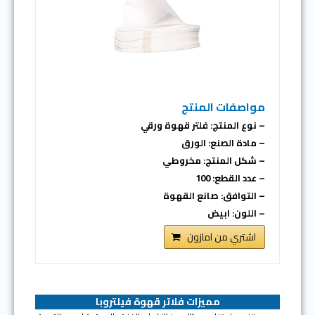
مواصفات المنتج
– نوع المنتج: فلتر قهوة ورقي
– مادة الصنع: الورق
– شكل المنتج: مخروطي
– عدد القطع: 100
– التوافق: صانع القهوة
– اللون: ابيض
اشتري من امازون
مميزات فلاتر قهوة فيلتروبا