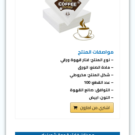
مواصفات المنتج
– نوع المنتج: فلتر قهوة ورقي
– مادة الصنع: الورق
– شكل المنتج: مخروطي
– عدد القطع: 100
– التوافق: صانع القهوة
– اللون: ابيض
اشتري من امازون