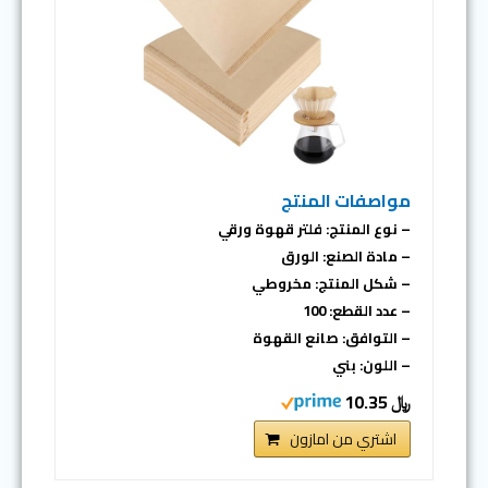
مواصفات المنتج
– نوع المنتج: فلتر قهوة ورقي
– مادة الصنع: الورق
– شكل المنتج: مخروطي
– عدد القطع: 100
– التوافق: صانع القهوة
– اللون: بني
﷼ 10.35
اشتري من امازون