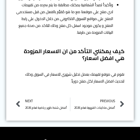
وتأكيداً لمبدأ الشفافية يمكنك مطابقة ما يتم سرده من تقييمات
لاي منتج علي موقعنا مع ما هو مُقيَّم بالفعل من قبل مستخدمي
المنتج علي مواقع التسوق الالكتروني من خلال الدخول علي رابط
المنتج و يكون موجود اسفل كل منتج وذلك للتاكد من صحة جميع
البيانات المزودة من طرفنا.
كيف يمكنني التأكد من ان الاسعار المزودة
هي افضل اسعار؟
نقوم في موقع تقييمك بعمل تحليل شهري للاسعار في السوق وذلك
لتحديث افضل الاسعار لكل منتج دورياً.
Next
Prev
NEXT
PREVIOUS
أفضل ماكينات القهوة لعام 2026
أفضل شنط ظهر رياضية لعام 2026