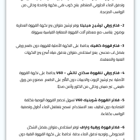
وتدفق الماء الحلزوني المنتظم. ينتج كوب نقي بنكهة واضحة وخالي من
الرواسب المزعجة.
2- فلتر ورقي ترشيح ميليتا
يوفر ترشيح متوازن يبرز نكهة القهوة العطرية
بوضوح. يتناسب مع معظم آلات القهوة المفلترة القياسية بسهولة.
3- فلتر قهوة كافيك
يحافظ على النكهة الأصلية للقهوة دون طعم ورقي
بفضل لب محسن. يعزز استخلاص متوازن بتدفق مياه أسرع يبرز النكهات
الغنية والمعقدة.
4- فلتر ورقي للقهوة سكاي تاتش – V60
يحافظ على نكهة القهوة
الأصلية عبر ترشيح الزيوت والحبيبات دون التأثير على الطعم. مصنوع من ورق
طبيعي غير مبيض وخالي من الكلور وآمن صحيًا.
5- فلاتر القهوة شوبنيك V60
تسهل تحضير القهوة اليومية بتكلفة
اقتصادية دون تنظيف بعد الاستخدام. تسمح بتغلغل الماء أطول وتصفية
الرواسب بكفاءة.
6- فلاتر قهوة ورقية واراف
توفر استخلاص متوازن بفضل الشكل
المخروطي وتوجيه تدفق الماء بدقة. تحافظ على نكهة القهوة النقية دون