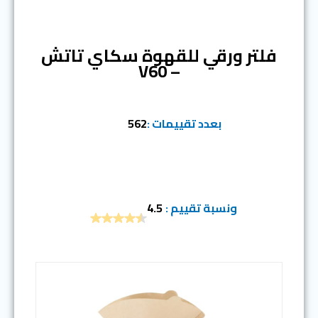
المرتبة الرابعة
فلتر ورقي للقهوة سكاي تاتش
– V60
بعدد تقييمات :
562
ونسبة تقييم :
4.5