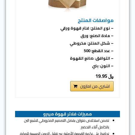
مواصفات المنتج
– نوع المنتج: فلتر قهوة ورقي
– مادة الصنع: ورق
– شكل المنتج: مخروطي
– عدد القطع: 500
– التوافق: صانع القهوة
– اللون: بني
﷼ 19.95
اشتري من امازون
مميزات فلاتر قهوة ميبرو
تضمن استخلاص متوازن بفضل التصميم المخروطي لتشبع البن
بالكامل أثناء التحضير.
تحافظ على نكهة القهوة الأصلية عبر تقليل الزيوت المسببة للمرارة.