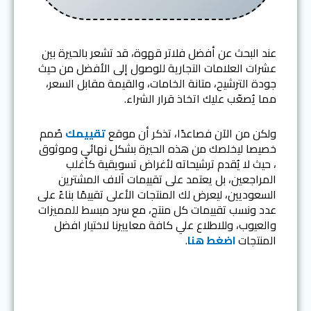
عند البحث عن أفضل فلاتر قهوة، قد تشعر بالحيرة بين
عشرات العلامات التجارية للوصول إلى الأفضل من حيث
جودة الترشيح، متانة الخامات، والقيمة مقابل السعر،
مما يُصعّب عليك اتخاذ قرار الشراء.
ولكن من الآن فصاعدًا، تذكر أن موقع
تقييمك
صُمم
خصيصا ليخلصك من هذه الحيرة بشكل نهائي وموثوق
، حيث لا يُقدم ترشيحاته لأغراض تسويقية كأغلب
المراجعين، بل يعتمد على تقييمات آلاف المشترين
السعوديين، ليعرض لك المنتجات الأعلى تقييمًا بناءً على
عدد ونسب تقييمات كل منتج، مع سرد مبسط للمميزات
والعيوب، وللاطلاع علي كافة معاييرنا لاختيار افضل
المنتجات
اضغط هنا
.