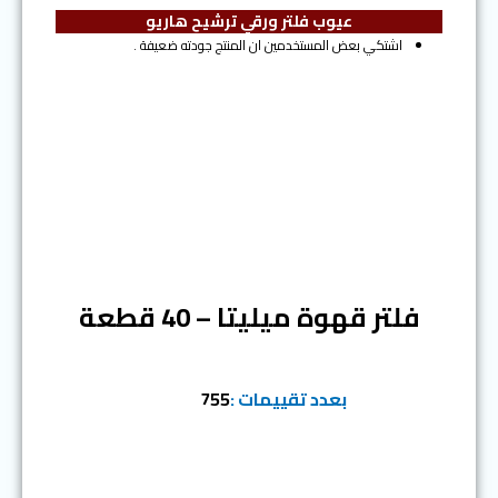
عيوب فلتر ورقي ترشيح هاريو
اشتكي بعض المستخدمين ان المنتج جودته ضعيفة .
المرتبة الثانية
فلتر قهوة ميليتا – 40 قطعة
بعدد تقييمات :
755