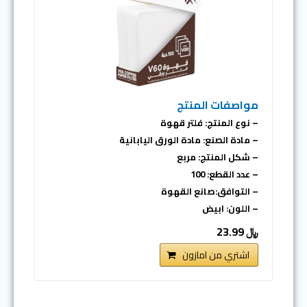
مواصفات المنتج
– نوع المنتج: فلتر قهوة
– مادة الصنع: مادة الورق اليابانية
– شكل المنتج: مربع
– عدد القطع: 100
– التوافق:صانع القهوة
– اللون: ابيض
﷼ 23.99
اشتري من امازون