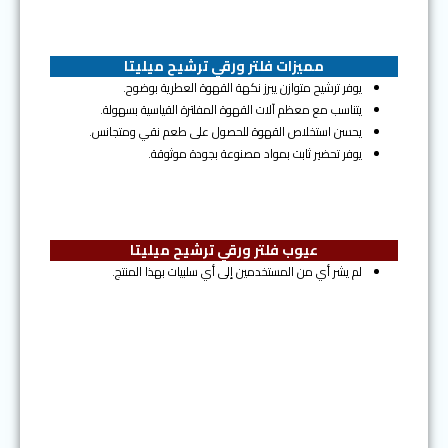
مميزات فلتر ورقي ترشيح ميليتا
يوفر ترشيح متوازن يبرز نكهة القهوة العطرية بوضوح.
يتناسب مع معظم آلات القهوة المفلترة القياسية بسهولة.
يحسن استخلاص القهوة للحصول على طعم نقي ومتجانس.
يوفر تحضير ثابت بمواد مصنوعة بجودة موثوقة.
عيوب فلتر ورقي ترشيح ميليتا
لم يشر أي من المستخدمين إلى أي سلبيات بهذا المنتج.