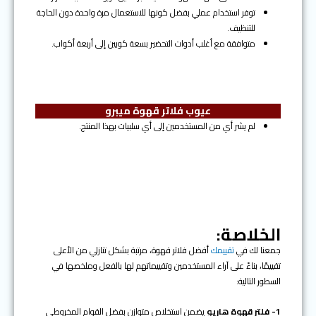
توفر استخدام عملي بفضل كونها للاستعمال مرة واحدة دون الحاجة
للتنظيف.
متوافقة مع أغلب أدوات التحضير بسعة كوبين إلى أربعة أكواب.
عيوب فلاتر قهوة ميبرو
لم يشر أي من المستخدمين إلى أي سلبيات بهذا المنتج.
الخلاصة:
جمعنا لك في
تقييمك
أفضل فلاتر قهوة، مرتبة بشكل تنازلي من الأعلى
تقييمًا، بناءً على آراء المستخدمين وتقييماتهم لها بالفعل وملخصها في
السطور التالية:
1- فلتر قهوة هاريو
يضمن استخلاص متوازن بفضل القوام المخروطي