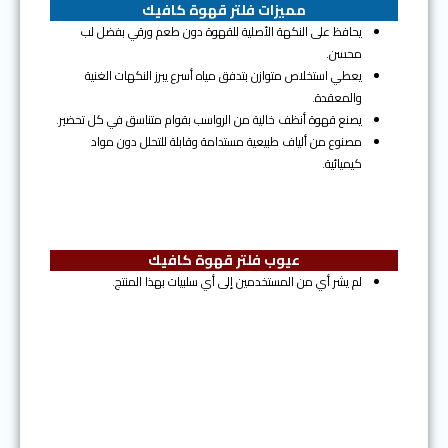
مميزات فلتر قهوة كافيك
يحافظ على النكهة الأصلية للقهوة دون طعم ورقي بفضل لب
محسن.
يعطي استخلاص متوازن بتدفق مياه أسرع يبرز النكهات الغنية
والمعقدة.
يصنع قهوة أنظف خالية من الرواسب بقوام متناسق في كل تحضير.
مصنوع من ألياف طبيعية مستدامة وقابلة للتحلل دون مواد
كيميائية.
عيوب فلتر قهوة كافيك
لم يشر أي من المستخدمين إلى أي سلبيات بهذا المنتج.