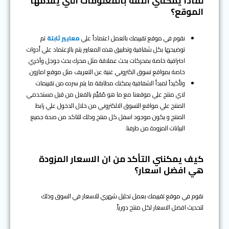
لماذا يمكنني الثقة بالمعلومات التي يقدمها
الموقع؟
نقوم في موقع تقييمك بالعمل اعتماداً علي
معايير ثابتة
تم
توضيحها بكل شفافية وتطبيق هذه المعايير يتم بالإعتماد علي أدوات
احترافية خاصة بمحركات بحث عملاقة مثل محرك بحث جوجل وآخري
خاصة بمواقع تسوق الكتروني غنية عن التعريف مثل موقع امازون.
وتأكيداً لمبدأ الشفافية يمكنك مطابقة ما يتم سرده من تقييمات
لاي منتج علي موقعنا مع ما هو مُقيَّم بالفعل من قبل مستخدمي
المنتج علي مواقع التسوق الالكتروني من خلال الدخول علي رابط
المنتج و يكون موجود اسفل كل منتج وذلك للتاكد من صحة جميع
البيانات المزودة من طرفنا.
كيف يمكنني التأكد من ان الاسعار المزودة
هي افضل اسعار؟
نقوم في موقع تقييمك بعمل تحليل شهري للاسعار في السوق وذلك
لتحديث افضل الاسعار لكل منتج دورياً.