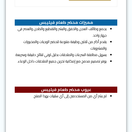
مميزات محضر طعام فيليبس
يجمع وظائف العجن والخفق والبشر والتقطيع والطحن والعصر في
جهاز واحد.
يقدم أكثر من ثلاثين وظيفة متنوعة لتحضير الوجبات والمخبوزات
والمشروبات.
يسهل مطابقة السرعات والملحقات بدليل لوني لنتائج دقيقة وسريعة.
يوفر تصميم مدمج مع إمكانية تخزين جميع الملحقات داخل الوعاء.
عيوب محضر طعام فيليبس
لم يشر أي من المستخدمين إلى أي سلبيات بهذا المنتج.