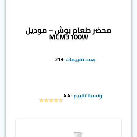
المرتبة الرابعة
محضر طعام بوش – موديل
MCM3100W
بعدد تقييمات :
213
ونسبة تقييم :
4.4