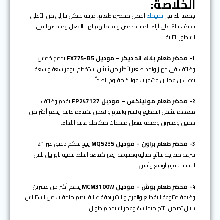
الخلاصة:
جمعنا لك في
تقييمك
افضل محضرة طعام، مرتبة بشكل تنازلي من الأعلى
تقييمًا، بناءً على آراء المستخدمين وتقييماتهم لها بالفعل وملخصها في
السطور التالية:
1- محضر طعام بلاك اند ديكر – موديل FX775-B5
يدمج خمس
وظائف في جهاز واحد صغير لأكثر من ثلاثين استخدام. يوفر سعة واسعة
بوعاءين عمليين وشفرات فولاذ مقاوم للصدأ.
2- محضر طعام مولينكس – موديل FP247127
يقدم وظائف
متعددة تشمل التقطيع والبشر والفرم والعجن بكفاءة عالية. يدعم أكثر من
خمسٍ وعشرين وظيفة بفضل ملحقات متكاملة عالية الأداء.
3- محضر طعام براون – موديل MQ5235
يتيح تحكم دقيق عبر 21
سرعة متدرجة لنتائج مثالية ومتنوعة. يعزز كفاءة الخلط بتقنية باور بيل بلس
لمساحة فرم أوسع وأسرع.
4- محضر طعام بوش – موديل MCM3100W
يدعم أكثر من عشرين
وظيفة متنوعة للتقطيع والفرم والبشر بدقة عالية. يضم ملحقات من الستانلس
ستيل تضمن نتائج متجانسة وعمر استخدام طويل.