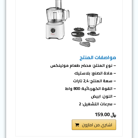
مواصفات المنتج
– نوع المنتج: محضر طعام مولينكس
– مادة الصنع: بلاستيك
– سعة المنتج: 2,4 لترات
– القوة الكهربائية: 800 واط
– اللون: ابيض
– سرعات التشغيل: 2
﷼ 159.00
اشتري من امازون