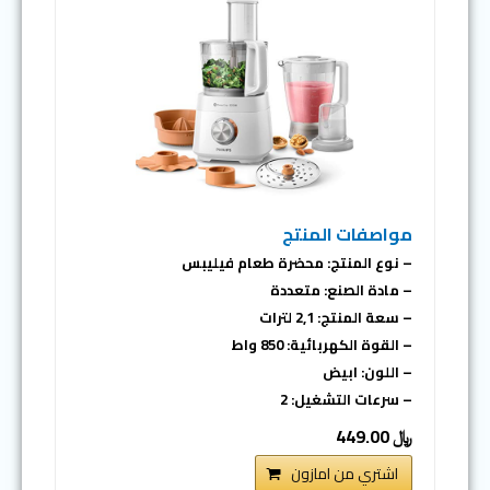
مواصفات المنتج
– نوع المنتج: محضرة طعام فيليبس
– مادة الصنع: متعددة
– سعة المنتج: 2,1 لترات
– القوة الكهربائية: 850 واط
– اللون: ابيض
– سرعات التشغيل: 2
﷼ 449.00
اشتري من امازون