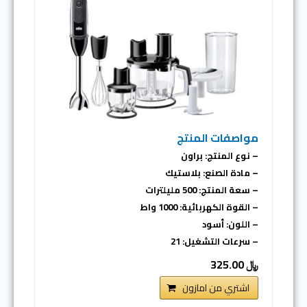
مواصفات المنتج
– نوع المنتج: براون
– مادة الصنع: بلاستيك
– سعة المنتج: 500 مليلترات
– القوة الكهربائية: 1000 واط
– اللون: أسود
– سرعات التشغيل: 21
﷼ 325.00
اشتري من امازون