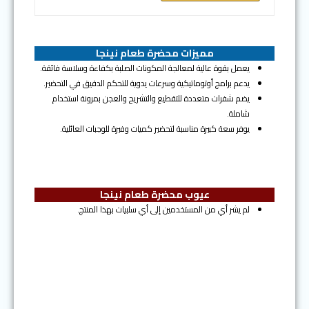
مميزات محضرة طعام نينجا
يعمل بقوة عالية لمعالجة المكونات الصلبة بكفاءة وسلاسة فائقة.
يدعم برامج أوتوماتيكية وسرعات يدوية للتحكم الدقيق في التحضير.
يضم شفرات متعددة للتقطيع والتشريح والعجن بمرونة استخدام
شاملة.
يوفر سعة كبيرة مناسبة لتحضير كميات وفيرة للوجبات العائلية.
عيوب محضرة طعام نينجا
لم يشر أي من المستخدمين إلى أي سلبيات بهذا المنتج.