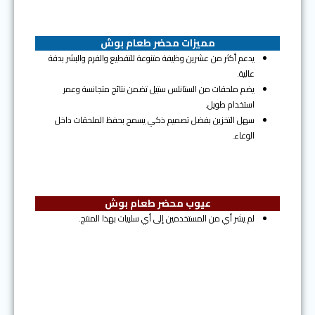
مميزات محضر طعام بوش
يدعم أكثر من عشرين وظيفة متنوعة للتقطيع والفرم والبشر بدقة
عالية.
يضم ملحقات من الستانلس ستيل تضمن نتائج متجانسة وعمر
استخدام طويل.
سهل التخزين بفضل تصميم ذكي يسمح بحفظ الملحقات داخل
الوعاء.
عيوب محضر طعام بوش
لم يشر أي من المستخدمين إلى أي سلبيات بهذا المنتج.