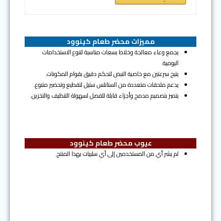
مميزات محضر طعام كينوود
يجمع وعاء معالجة وخلاط بسعات مناسبة لتنوع الاستخدامات
اليومية.
يتيح سرعتين مع خاصية النبض لتحكم دقيق بقوام المكونات.
يدعم ملحقات متعددة من الستانلس ستيل لتقطيع وتحضير متنوع.
يتميز بتصميم مدمج وأجزاء قابلة للفصل لسهولة التنظيف والتخزين.
عيوب محضر طعام كينوود
لم يشر أي من المستخدمين إلى أي سلبيات بهذا المنتج.