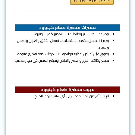
مميزات محضرة طعام كينوود
يوفر وعاء كبير 3 لتر وخلاط 1.5 لتر لتحضير كميات وفيرة.
يضم 11 ملحق متعدد الاستخدامات تشمل الخفق والعجن والطحن
والعصر.
يحتوي على أقراص تقطيع فولاذية بثلاث درجات لدقة تقطيع متنوعة.
يجمع وظائف المزج والعصر والطحن وتحضير العجين في جهاز مدمج.
عيوب محضرة طعام كينوود
لم يشر أي من المستخدمين إلى أي سلبيات بهذا المنتج.