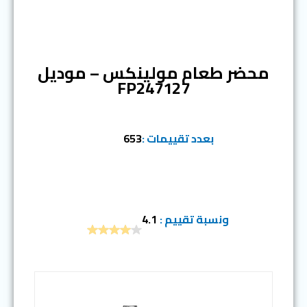
المرتبة الثانية
محضر طعام مولينكس – موديل
FP247127
بعدد تقييمات :
653
ونسبة تقييم :
4.1