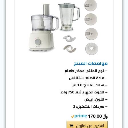
مواصفات المنتج
– نوع المنتج: محضر طعام
– مادة الصنع: ستانلس
– سعة المنتج: 1.8 لتر
– القوة الكهربائية: 750 واط
– اللون: ابيض
– سرعات التشغيل: 2
﷼ 170.00
اشتري من امازون