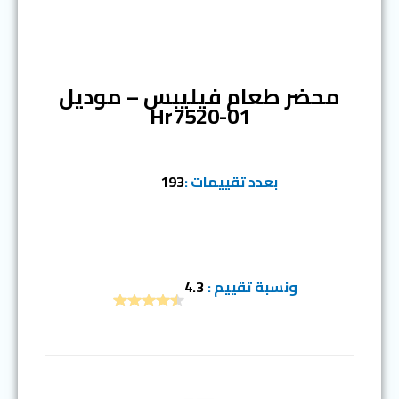
المرتبة الخامسة
محضر طعام فيليبس – موديل
Hr7520-01
بعدد تقييمات :
193
ونسبة تقييم :
4.3