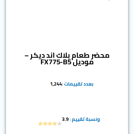
المرتبة الأولى
محضر طعام بلاك اند ديكر –
موديل FX775-B5
بعدد تقييمات :
1,244
ونسبة تقييم :
3.9