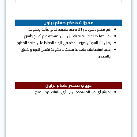
مميزات محضر طعام براون
يتيح تحكم دقيق عبر 21 سرعة متدرجة لنتائج مثالية ومتنوعة.
يعزز كفاءة الخلط بتقنية باور بيل بلس لمساحة فرم أوسع وأسرع.
يقلل تناثر السوائل بميزة التحكم في الرذاذ للحفاظ على نظافة المطبخ.
يدعم استخدامات متعددة بملحقات متنوعة تشمل الفرم والخفق
والتحضير.
عيوب محضر طعام براون
لم يشر أي من المستخدمين إلى أي سلبيات بهذا المنتج.