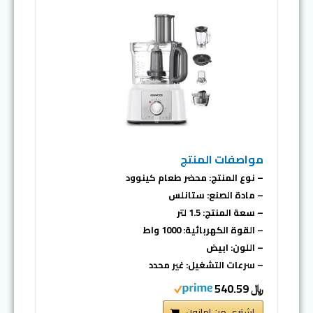
مواصفات المنتج
– نوع المنتج: محضر طعام كينوود
– مادة الصنع: ستانلس
– سعة المنتج: 1.5 لتر
– القوة الكهربائية: 1000 واط
– اللون: ابيض
– سرعات التشغيل: غير محدد
﷼ 540.59
اشتري من امازون