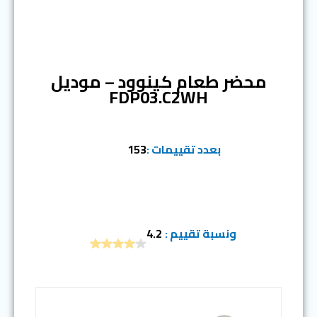
المرتبة السابعة
محضر طعام كينوود – موديل
FDP03.C2WH
بعدد تقييمات :
153
ونسبة تقييم :
4.2