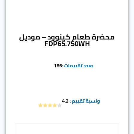
المرتبة السادسة
محضرة طعام كينوود – موديل
FDP65.750WH
بعدد تقييمات :
186
ونسبة تقييم :
4.2