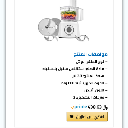
مواصفات المنتج
– نوع المنتج: بوش
– مادة الصنع: ستانلس ستيل بلاستيك
– سعة المنتج: 2.3 لتر
– القوة الكهربائية: 800 واط
– اللون: أبيض
– سرعات التشغيل: 2
﷼ 438.63
اشتري من امازون