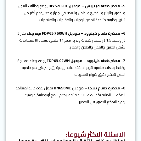
5- محضر طعام فيليبس – موديل Hr7520-01
يجمع وظائف العجن
والخفق والبشر والتقطيع والطحن والعصر في جهاز واحد. يقدم أكثر من
ثلاثين وظيفة متنوعة لتحضير الوجبات والمخبوزات والمشروبات.
6- محضرة طعام كينوود – موديل FDP65.750WH
يوفر وعاء كبير 3
لتر وخلاط 1.5 لتر لتحضير كميات وفيرة. يضم 11 ملحق متعدد الاستخدامات
تشمل الخفق والعجن والطحن والعصر.
7- محضر طعام كينوود – موديل FDP03.C2WH
يجمع وعاء معالجة
وخلاط بسعات مناسبة لتنوع الاستخدامات اليومية. يتيح سرعتين مع خاصية
النبض لتحكم دقيق بقوام المكونات.
8- محضرة طعام نينجا – موديل BN650ME
يعمل بقوة عالية لمعالجة
المكونات الصلبة بكفاءة وسلاسة فائقة. يدعم برامج أوتوماتيكية وسرعات
يدوية للتحكم الدقيق في التحضير.
الاسئلة الاكثر شيوعاً
: