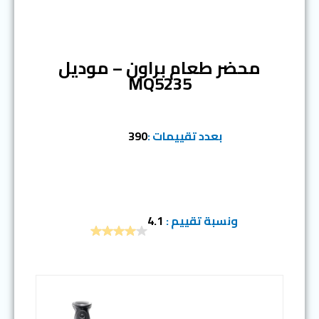
المرتبة الثالثة
محضر طعام براون – موديل
MQ5235
بعدد تقييمات :
390
ونسبة تقييم :
4.1