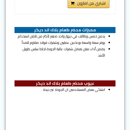
اشتري من امازون
مميزات محضر طعام بلاك اند ديكر
يدمج خمس وظائف في جهاز واحد صغير لأكثر من ثلاثين استخدام.
يوفر سعة واسعة بوعاءين عمليين وشفرات فولاذ مقاوم للصدأ.
يضمن أداء متين بفضل شفرات عالية الجودة لخلط سلس طويل
الأمد.
عيوب محضر طعام بلاك اند ديكر
اشتكي بعض المستخدمين ان الجودة غير جيدة .