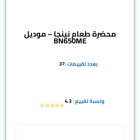
المرتبة الثامنة
محضرة طعام نينجا – موديل
BN650ME
بعدد تقييمات :
37
ونسبة تقييم :
4.3