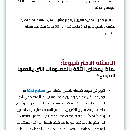
تحديد دقيق دون تهيج. يعزز مظهر العيون بدرجات متعددة تناسب الإطلالات
اليومية والجريئة.
6- قلم كحل لتحديد العين ريفوليوشن
ينساب بسلاسة ليمنح تحديد
مكثف وواضح. يدوم لفترة طويلة تصل إلى 36 ساعة بمقاومة فعالة
للدهون.
الاسئلة الاكثر شيوعاً
:
لماذا يمكنني الثقة بالمعلومات التي يقدمها
الموقع؟
نقوم في موقع تقييمك بالعمل اعتماداً علي
معايير ثابتة
تم
توضيحها بكل شفافية وتطبيق هذه المعايير يتم بالإعتماد علي أدوات
احترافية خاصة بمحركات بحث عملاقة مثل محرك بحث جوجل وآخري
خاصة بمواقع تسوق الكتروني غنية عن التعريف مثل موقع امازون.
وتأكيداً لمبدأ الشفافية يمكنك مطابقة ما يتم سرده من تقييمات
لاي منتج علي موقعنا مع ما هو مُقيَّم بالفعل من قبل مستخدمي
المنتج علي مواقع التسوق الالكتروني من خلال الدخول علي رابط