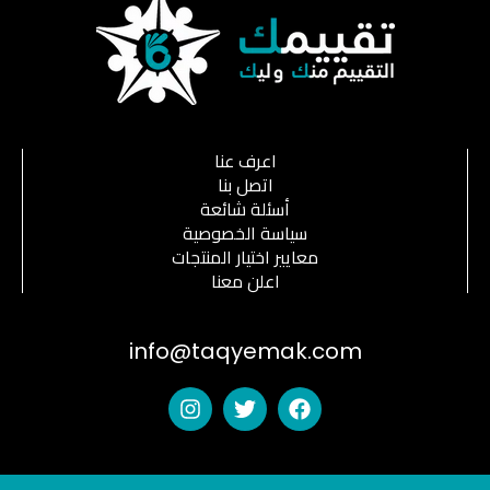
اعرف عنا
اتصل بنا
أسئلة شائعة
سياسة الخصوصية
معايير اختيار المنتجات
اعلن معنا
info@taqyemak.com
I
T
F
n
w
a
s
i
c
t
t
e
a
t
b