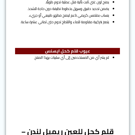
يمنح لون غني ثابت بآلية فتل عملية تدوم طويلًا.
يضمن تحديد دقيق وسهل بخطوط نظيفة دون حاجة للشحذ.
ينساب بملمس كريمي ناعم ليمنح مظهر طبيعي أو جريء.
يتميز بتركيبة مقاومة للماء والتلطخ تدوم حتى ثماني عشرة ساعة.
عيوب قلم كحل ايسنس
لم يشر أي من المستخدمين إلى أي سلبيات بهذا المنتج.
المرتبة الثالثة
قلم كحل للعين ريميل لندن –