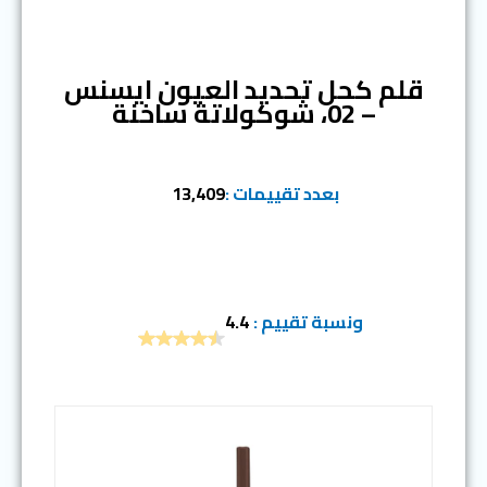
المرتبة الثانية
قلم كحل تحديد العيون ايسنس
– 02، شوكولاتة ساخنة
بعدد تقييمات :
13,409
ونسبة تقييم :
4.4