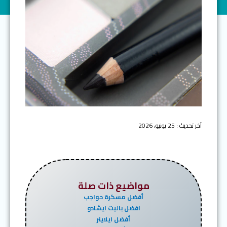
آخر تحديث : 25 يونيو، 2026
مواضيع ذات صلة
أفضل مسكرة حواجب
افضل باليت ايشادو
أفضل ايلاينر