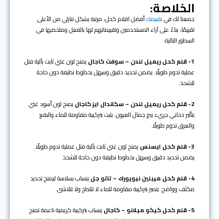
الخلاصة:
جمعنا لك في
تقييمك
أفضل اقلام كحل، مرتبة بشكل تنازلي من الأعلى
تقييمًا، بناءً على آراء المستخدمين وتقييماتهم لها بالفعل وملخصها في
السطور التالية:
1- قلم كحل ريميل لندن – سوفت كاجال
يمنح لون غني ثابت بآلية فتل
عملية تدوم طويلًا. يضمن تحديد دقيق وسهل بخطوط نظيفة دون حاجة
للشحذ.
2- قلم كحل ريميل لندن – سكاندال ايز كاجال
يمنح لون أسود غني
بتأثير دخاني جريء يبرز جمال العيون. يثبت بتركيبة مقاومة للماء والبقع
والعرق تدوم طويلًا.
3- قلم كحل ايسنس
يمنح لون غني ثابت بآلية فتل عملية تدوم طويلًا.
يضمن تحديد دقيق وسهل بخطوط نظيفة دون حاجة للشحذ.
4- قلم كحل ميبلين نيويورك – تاتو جل
ينساب بسلاسة ليمنح تحديد
مكثف وواضح. يتميز بتركيبة مقاومة للماء لا تتلطخ ولا تتلاشى.
5- قلم كحل كيكو ميلانو – كاجال
ينساب بتركيبة كريمية ناعمة تمنح