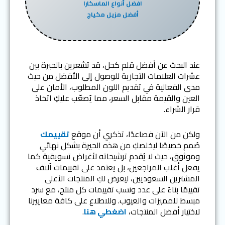
افضل أنواع الماسكارا
أفضل مزيل مكياج
عند البحث عن أفضل قلم كحل، قد تشعرين بالحيرة بين
عشرات العلامات التجارية للوصول إلى الأفضل من حيث
مدى الفعالية في تقديم اللون المطلوب، الأمان على
العين والقيمة مقابل السعر، مما يُصعّب عليكِ اتخاذ
قرار الشراء.
ولكن من الآن فصاعدًا، تذكري أن موقع
تقييمك
صُمم خصيصًا ليخلصكِ من هذه الحيرة بشكل نهائي
وموثوق، حيث لا يُقدم ترشيحاته لأغراض تسويقية كما
يفعل أغلب المراجعين، بل يعتمد على تقييمات آلاف
المشترين السعوديين، ليعرض لكِ المنتجات الأعلى
تقييمًا بناءً على عدد ونسب تقييمات كل منتج، مع سرد
مبسط للمميزات والعيوب. وللاطلاع على كافة معاييرنا
لاختيار أفضل المنتجات،
اضغطي هنا
.