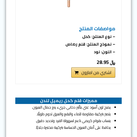
مواصفات المنتج
– نوع المنتج: كحل
– نموذج المنتج: قلم رصاص
– اللون: نود
﷼ 28.95
اشتري من امازون
مميزات قلم كحل ريميل لندن
يمنح لون أسود غني بتأثير دخاني جريء يبرز جمال العيون.
يتميز بتركيبة مقاومة للماء والبقع والعرق تدوم طويلًا.
ينساب بقوام كريمي ناعم لسهولة الفرد وتحديد دقيق.
يحافظ على أمان العيون الحساسة بتركيبة مختبرة جلديًا.