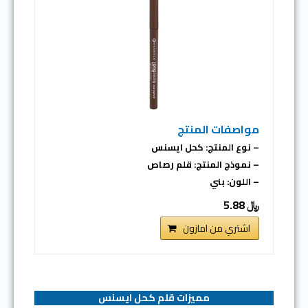
مواصفات المنتج
– نوع المنتج: كحل ايسنس
– نموذج المنتج: قلم رصاص
– اللون: بني
﷼ 5.88
اشتري من امازون
مميزات قلم كحل ايسنس