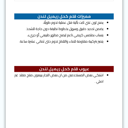
مميزات قلم كحل ريميل لندن
يمنح لون غني ثابت بآلية فتل عملية تدوم طويلًا.
يضمن تحديد دقيق وسهل بخطوط نظيفة دون حاجة للشحذ.
ينساب بملمس كريمي ناعم ليمنح مظهر طبيعي أو جريء.
يتميز بتركيبة مقاومة للماء والتلطخ تدوم حتى ثماني عشرة ساعة.
عيوب قلم كحل ريميل لندن
اشتكي بعض المستخدمين من ان بعض التجار يبيعون منتج مقلد غير
اصلي .