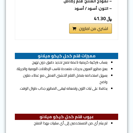
– نموذج المنتج: قلم رصاص
– اللون: أسود / أسود
﷼ 41.30
اشتري من امازون
مميزات قلم كحل كيكو ميلانو
ينساب بتركيبة كريمية ناعمة تمنح تحديد دقيق دون تهيج.
يعزز مظهر العيون بدرجات متعددة تناسب الإطلالات اليومية والجريئة.
يسهل استخدامه بفضل القلم الخشبي العملي مع غطاء ملون
واضح.
يحافظ على ثبات اللون ولمعانه ليبقى المظهر جذاب طوال الوقت.
عيوب قلم كحل كيكو ميلانو
لم يشر أي من المستخدمين إلى أي سلبيات بهذا المنتج.