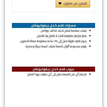
اشتري من امازون
مميزات قلم كحل ريفوليوشن
ينساب بسلاسة ليمنح تحديد مكثف وواضح.
يتميز بتركيبة مقاومة للماء لا تتلطخ ولا تتلاشى.
يدوم لفترة طويلة تصل إلى 36 ساعة بمقاومة فعالة للدهون.
يتوفر بمجموعة ألوان لامعة تضيف لمسة جريئة وعصرية.
عيوب قلم كحل ريفوليوشن
لم يشر أي من المستخدمين إلى أي سلبيات بهذا المنتج.