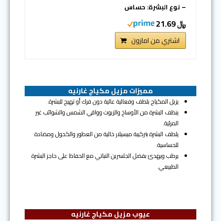
– نوع البشرة: حساس
﷼ 21.69
اشتري من امازون
مميزات مزيل مكياج غارنيه
يزيل المكياج بلطف وفعالية عالية دون فرك أو تهيج للبشرة.
ينظف البشرة من الأوساخ والزيوت وواقي الشمس والشوائب غير
المرئية.
يلطف البشرة بتركيبة ميسيلار خالية من العطور والكحول ومضادة
للحساسية.
يرطب ويهدئ بفضل الجلسرين النباتي مع الحفاظ على حاجز البشرة
الطبيعي.
عيوب مزيل مكياج غارنيه