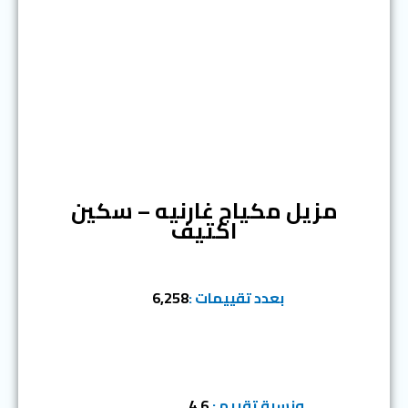
المرتبة الثالثة
مزيل مكياج غارنيه – سكين
اكتيف
بعدد تقييمات :
6,258
ونسبة تقييم :
4.6