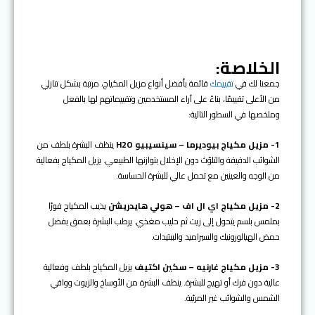
الخلاصة:
جمعنا لك في
تقييمك
قائمة بأفضل أنواع مزيل المكياج، مرتبة بشكل تنازلي
من الأعلى تقييمًا، بناءً على آراء المستخدمين وتقييماتهم لها بالفعل
وملخصها في السطور التالية:
1- مزيل مكياج بيوديرما – سينسيبيو H2O
ينظف البشرة بلطف من
الشوائب الدقيقة والتلوّث دون الإخلال بتوازنها الطبيعي. يزيل المكياج بفعالية
من الوجه والعينين مع تحمل عالي للبشرة الحساسة.
2- مزيل مكياج اي ال اف – هولي هايدريشن
يذيب المكياج فورًا
بملمس بلسم يتحول إلى زيت ثم حليب مغذي. يرطب البشرة بعمق بفضل
حمض الهيالورونيك والسيراميد والببتيدات.
3- مزيل مكياج غارنيه – سكين اكتيف
يزيل المكياج بلطف وفعالية
عالية دون فرك أو تهيج للبشرة. ينظف البشرة من الأوساخ والزيوت وواقي
الشمس والشوائب غير المرئية.