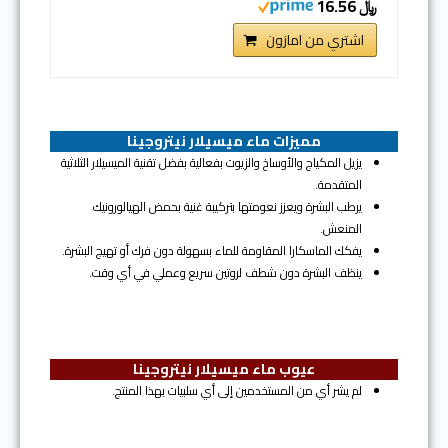
﷼ 16.56
اشتري من امازون
مميزات ماء ميسيلار نيتروجينا
يزيل المكياج والأوساخ والزيوت بفعالية بفضل تقنية الميسيلار الثلاثية
المتقدمة.
يرطب البشرة ويعزز نعومتها بتركيبة غنية بحمض الهيالورونيك
المنعش.
يفكك الماسكارا المقاومة للماء بسهولة دون فرك أو تهيج البشرة.
ينظف البشرة دون شطف لروتين سريع وعملي في أي وقت.
عيوب ماء ميسيلار نيتروجينا
لم يشر أي من المستخدمين إلى أي سلبيات بهذا المنتج.