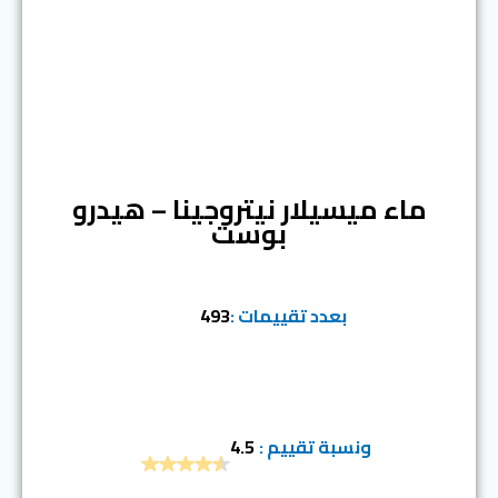
المرتبة السادسة
ماء ميسيلار نيتروجينا – هيدرو
بوست
بعدد تقييمات :
493
ونسبة تقييم :
4.5