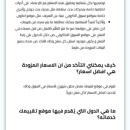
توضيحها بكل شفافية وتطبيق هذه المعايير يتم بالإعتماد علي أدوات
احترافية خاصة بمحركات بحث عملاقة مثل محرك بحث جوجل وآخري
خاصة بمواقع تسوق الكتروني غنية عن التعريف مثل موقع امازون.
وتأكيداً لمبدأ الشفافية يمكنك مطابقة ما يتم سرده من تقييمات
لاي منتج علي موقعنا مع ما هو مُقيَّم بالفعل من قبل مستخدمي
المنتج علي مواقع التسوق الالكتروني من خلال الدخول علي رابط
المنتج و يكون موجود اسفل كل منتج وذلك للتاكد من صحة جميع
البيانات المزودة من طرفنا.
كيف يمكنني التأكد من ان الاسعار المزودة
هي افضل اسعار؟
نقوم في موقع تقييمك بعمل تحليل شهري للاسعار في السوق وذلك
لتحديث افضل الاسعار لكل منتج دورياً.
ما هي الدول التي يُقدِم فيها موقع تقييمك
خدماته؟