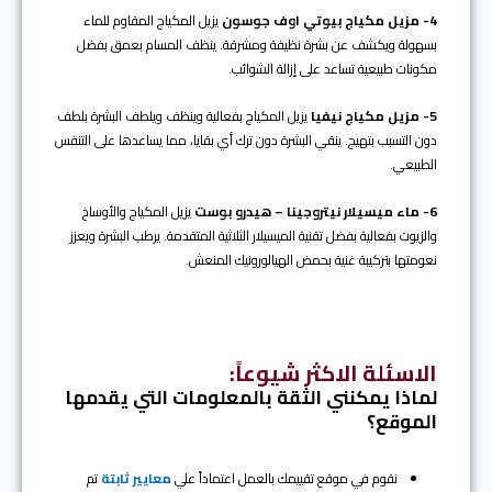
4- مزيل مكياج بيوتي اوف جوسون
يزيل المكياج المقاوم للماء
بسهولة ويكشف عن بشرة نظيفة ومشرقة. ينظف المسام بعمق بفضل
مكونات طبيعية تساعد على إزالة الشوائب.
5- مزيل مكياج نيفيا
يزيل المكياج بفعالية وينظف ويلطف البشرة بلطف
دون التسبب بتهيج. ينقي البشرة دون ترك أي بقايا، مما يساعدها على التنفس
الطبيعي.
6- ماء ميسيلار نيتروجينا – هيدرو بوست
يزيل المكياج والأوساخ
والزيوت بفعالية بفضل تقنية الميسيلار الثلاثية المتقدمة. يرطب البشرة ويعزز
نعومتها بتركيبة غنية بحمض الهيالورونيك المنعش.
الاسئلة الاكثر شيوعاً
:
لماذا يمكنني الثقة بالمعلومات التي يقدمها
الموقع؟
نقوم في موقع تقييمك بالعمل اعتماداً علي
معايير ثابتة
تم