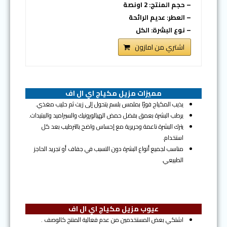
– حجم المنتج: 2 اونصة
– العطر: عديم الرائحة
– نوع البشرة: الكل
اشتري من امازون
مميزات مزيل مكياج اي ال اف
يذيب المكياج فورًا بملمس بلسم يتحول إلى زيت ثم حليب مغذي.
يرطب البشرة بعمق بفضل حمض الهيالورونيك والسيراميد والببتيدات.
يترك البشرة ناعمة وحريرية مع إحساس واضح بالترطيب بعد كل
استخدام.
مناسب لجميع أنواع البشرة دون التسبب في جفاف أو تجريد الحاجز
الطبيعي.
عيوب مزيل مكياج اي ال اف
اشتكي بعض المستخدمين من عدم فعالية المنتج كالوصف .