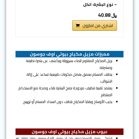
– نوع البشرة: الكل
﷼ 40.88
اشتري من امازون
مميزات مزيل مكياج بيوتي اوف جوسون
يزيل المكياج المقاوم للماء بسهولة ويكشف عن بشرة نظيفة
ومشرقة.
ينظف المسام بعمق بفضل مكونات طبيعية تساعد على إزالة
الشوائب.
يعتمد تقنية تنظيف مزدوجة تمنح البشرة نقاء وصحة مع الاستخدام
المنتظم.
يذيب الأوساخ وبقايا المكياج بلطف دون انسداد المسام أو تهييج.
عيوب مزيل مكياج بيوتي اوف جوسون
اشتكي بعض المستخدمين من ان بعض التجار يبيعون منتج مقلد غير