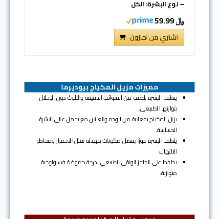
– نوع البشرة: الكل
﷼ 59.99
اشتري من امازون
مميزات مزيل المكياج بيوديرما
ينظف البشرة بلطف من الشوائب الدقيقة والتلوث دون الإخلال
بتوازنها الطبيعي.
يزيل المكياج بفعالية من الوجه والعينين مع تحمل عالي للبشرة
الحساسة.
يلطف البشرة فورًا بفضل مكونات مهدئة تقلل الاحمرار ومخاطر
الالتهاب.
يحافظ على الحاجز الواقي الطبيعي بدرجة حموضة فسيولوجية
متوازنة.