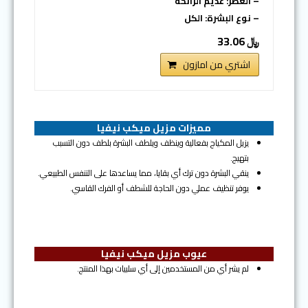
– العطر: عديم الرائحة
– نوع البشرة: الكل
﷼ 33.06
اشتري من امازون
مميزات مزيل ميكب نيفيا
يزيل المكياج بفعالية وينظف ويلطف البشرة بلطف دون التسبب
بتهيج.
ينقي البشرة دون ترك أي بقايا، مما يساعدها على التنفس الطبيعي.
يوفر تنظيف عملي دون الحاجة للشطف أو الفرك القاسي.
عيوب مزيل ميكب نيفيا
لم يشر أي من المستخدمين إلى أي سلبيات بهذا المنتج.