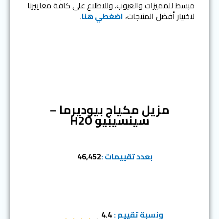
مبسط للمميزات والعيوب. وللاطلاع على كافة معاييرنا
لاختيار أفضل المنتجات،
اضغطي هنا
.
المرتبة الأولى
مزيل مكياج بيوديرما –
سينسيبيو H2O
بعدد تقييمات :
46,452
ونسبة تقييم :
4.4