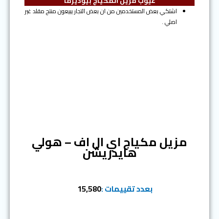
عيوب مزيل المكياج بيوديرما
اشتكي بعض المستخدمين من ان بعض التجار يبيعون منتج مقلد غير
اصلي .
المرتبة الثانية
مزيل مكياج اي ال اف – هولي
هايدريشن
بعدد تقييمات :
15,580