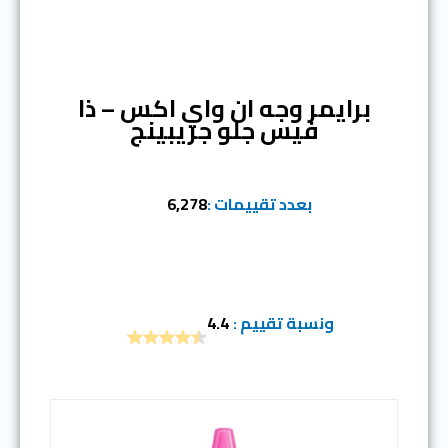
المرتبة الثالثة
برايمر وجه ان واي اكس – ذا
فيس جلو جريبينج
بعدد تقييمات :
6,278
ونسبة تقييم :
4.4