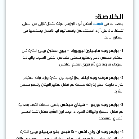
الخلاصة:
جمعنا لك في
تقييمك
أفضل أنواع البرايمر، مرتبة بشكل تنازلي من الأعلى
تقييمًا، بناءً على آراء المستخدمين وتقييماتهم لها بالفعل وملخصها في
السطور التالية:
1- برايمر وجه مايبيلين نيويورك – بيبي سكين
يهيئ البشرة قبل
المكياج بملمس ناعم ومظهر مطفي متجانس. يخفي العيوب والهالات
السوداء بسرعة مع تأثير فوري لتنعيم الملمس.
2- برايمر مرطب وجه ايلف
يعزز توحيد لون البشرة ويزيد ثبات المكياج
لفترات طويلة. يمنح إشراقة طبيعية مع تقليل مظهر البهتان وتنعيم ملمس
البشرة.
3- برايمر وجه بورجوا – هيلثي ميكس
يخفي علامات التعب بفعالية
مع تقليل الاحمرار والهالات السوداء. يوحد لون البشرة بفضل تقنية تصحيح
الأصباغ المتقدمة.
4- برايمر وجه ان واي اكس – ذا فيس جلو جريبينج
يهيئ البشرة
قبل المكياج بملمس ناعم ومظهر مطفي متجانس. يخفي العيوب والهالات