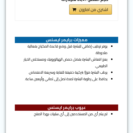
اشتري من امازون
مميزات برايمر ايسنس
يوفر ترطيب إضافي للبشرة قبل وضع قاعدة المكياج بفعالية
ملحوظة.
يعزز انتعاش البشرة بفضل حمض الهيالورونيك ومستخلص الخيار
الطبيعي.
يرطب البشرة فورًا بتركيبة خفيفة للغاية وسريعة الامتصاص.
يحافظ على رطوبة البشرة لمدة تصل إلى ثماني وأربعين ساعة.
عيوب برايمر ايسنس
لم يشر أي من المستخدمين إلى أي سلبيات بهذا المنتج.