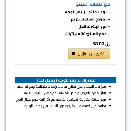
مواصفات المنتج
– نوع المنتج: برايمر للوجه
– نموذج السلعة: كريم
– نوع البشرة: الكل
– حجم المنتج: 30 مليلترات
﷼ 58.00
اشتري من امازون
مميزات برايمر للوجه ريميل لندن
يعزز ثبات المكياج حتى ثماني ساعات بإطلالة متجانسة وطويلة الأمد.
يقلل مظهر العيوب ويقلص المسام لتوحيد لون البشرة بسلاسة.
يوفر حماية مقاومة للعوامل الخارجية مع تأثير ثابت يدوم طوال اليوم.
يحافظ على لمسة مات طبيعية دون التسبب في جفاف البشرة.