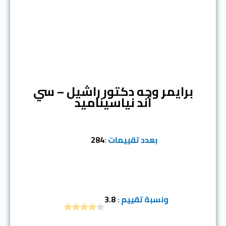
المرتبة السابعة
برايمر وجه دكتور راشيل – سي
آند نياسيناميد
بعدد تقييمات :
284
ونسبة تقييم :
3.8