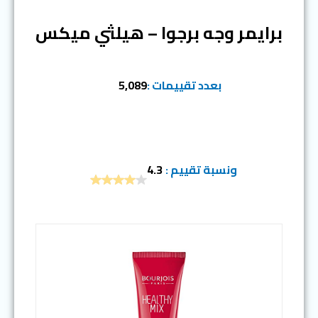
برايمر وجه برجوا – هيلثي ميكس
بعدد تقييمات :
5,089
ونسبة تقييم :
4.3