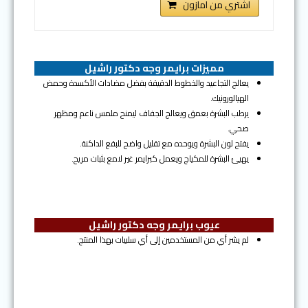
اشتري من امازون
مميزات برايمر وجه دكتور راشيل
يعالج التجاعيد والخطوط الدقيقة بفضل مضادات الأكسدة وحمض
الهيالورونيك.
يرطب البشرة بعمق ويعالج الجفاف ليمنح ملمس ناعم ومظهر
صحي.
يفتح لون البشرة ويوحده مع تقليل واضح للبقع الداكنة.
يهيئ البشرة للمكياج ويعمل كبرايمر غير لامع بثبات مريح.
عيوب برايمر وجه دكتور راشيل
لم يشر أي من المستخدمين إلى أي سلبيات بهذا المنتج.