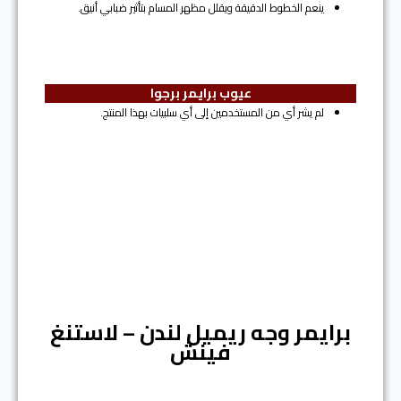
ينعم الخطوط الدقيقة ويقلل مظهر المسام بتأثير ضبابي أنيق.
عيوب برايمر برجوا
لم يشر أي من المستخدمين إلى أي سلبيات بهذا المنتج.
المرتبة الخامسة
برايمر وجه ريميل لندن – لاستنغ
فينش