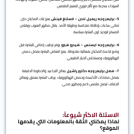
السوداء بسرعة مع تأثير فوري لتنعيم الملمس.
5- برايمر وجه ريميل لندن – لاستنغ فينش
يعزز ثبات المكياج حتى
ثماني ساعات بإطلالة متجانسة وطويلة الأمد. يقلل مظهر العيوب ويقلص
المسام لتوحيد لون البشرة بسلاسة.
6- برايمر وجه ايسنس – هيدرو هيرو
يوفر ترطيب إضافي للبشرة قبل
وضع قاعدة المكياج بفعالية ملحوظة. يعزز انتعاش البشرة بفضل حمض
الهيالورونيك ومستخلص الخيار الطبيعي.
7- مصل برايمر وجه دكتور راشيل
يعالج التجاعيد والخطوط الدقيقة
بفضل مضادات الأكسدة وحمض الهيالورونيك. يرطب البشرة بعمق ويعالج
الجفاف ليمنح ملمس ناعم ومظهر صحي.
الاسئلة الاكثر شيوعاً
:
لماذا يمكنني الثقة بالمعلومات التي يقدمها
الموقع؟