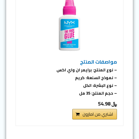
مواصفات المنتج
– نوع المنتج: برايمر ان واي اكس
– نموذج السلعة: كريم
– نوع البشرة: الكل
– حجم المنتج: 35 مل
﷼ 54.98
اشتري من امازون