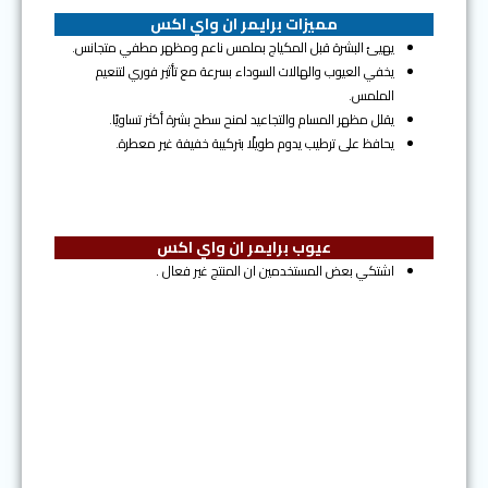
مميزات برايمر ان واي اكس
يهيئ البشرة قبل المكياج بملمس ناعم ومظهر مطفي متجانس.
يخفي العيوب والهالات السوداء بسرعة مع تأثير فوري لتنعيم
الملمس.
يقلل مظهر المسام والتجاعيد لمنح سطح بشرة أكثر تساويًا.
يحافظ على ترطيب يدوم طويلًا بتركيبة خفيفة غير معطرة.
عيوب برايمر ان واي اكس
اشتكي بعض المستخدمين ان المنتج غير فعال .
المرتبة الرابعة