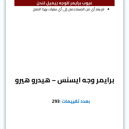
عيوب برايمر للوجه ريميل لندن
لم يشر أي من المستخدمين إلى أي سلبيات بهذا المنتج.
المرتبة السادسة
برايمر وجه ايسنس – هيدرو هيرو
بعدد تقييمات :
293