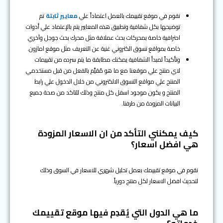
نقوم في موقع تقييمك بالعمل اعتماداً علي
معايير ثابتة
تم
توضيحها بكل شفافية وتطبيق هذه المعايير يتم بالإعتماد علي أدوات
احترافية خاصة بمحركات بحث عملاقة مثل محرك بحث جوجل وآخري
خاصة بمواقع تسوق الكتروني غنية عن التعريف مثل موقع امازون.
وتأكيداً لمبدأ الشفافية يمكنك مطابقة ما يتم سرده من تقييمات
لاي منتج علي موقعنا مع ما هو مُقيَّم بالفعل من قبل مستخدمي
المنتج علي مواقع التسوق الالكتروني من خلال الدخول علي رابط
المنتج و يكون موجود اسفل كل منتج وذلك للتاكد من صحة جميع
البيانات المزودة من طرفنا.
كيف يمكنني التأكد من ان الاسعار المزودة
هي افضل اسعار؟
نقوم في موقع تقييمك بعمل تحليل شهري للاسعار في السوق وذلك
لتحديث افضل الاسعار لكل منتج دورياً.
ما هي الدول التي يُقدِم فيها موقع تقييمك