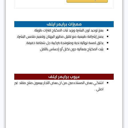
مميزات برايمر ايلف
يعزز توحيد لون البشرة ويزيد ثبات المكياج لفترات طويلة.
يمنح إشراقة طبيعية مع تقليل مظهر البهتان وتنعيم ملمس البشرة.
يخلق لمسة نهائية ندية ومتوهجة بتركيبة جل شفافة خفيفة.
يثبت المكياج بفعالية دون تكتل أو إحساس بالثقل.
عيوب برايمر ايلف
اشتكي بعض المستخدمين من ان بعض التجار يبيعون منتج مقلد غير
اصلي .