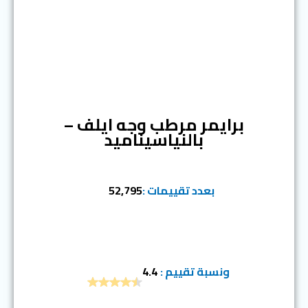
المرتبة الثانية
برايمر مرطب وجه ايلف –
بالنياسيناميد
بعدد تقييمات :
52,795
ونسبة تقييم :
4.4