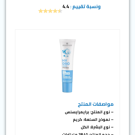
ونسبة تقييم :
4.4
مواصفات المنتج
– نوع المنتج: برايمرايسنس
– نموذج السلعة: كريم
– نوع البشرة: الكل
– حجم المنتج: 28,41 مليلترات