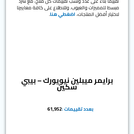
تقييمًا بناءً على عدد ونسب تقييمات كل منتج، مع سرد
مبسط للمميزات والعيوب. وللاطلاع على كافة معاييرنا
لاختيار أفضل المنتجات،
اضغطي هنا
.
المرتبة الأولى
برايمر ميبلين نيويورك – بيبي
سكين
بعدد تقييمات :
61,952