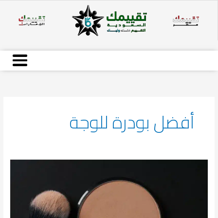
خطي
لى
لمحتوى
أفضل بودرة للوجة
أفضل
أنواع
باودر
الوجه
لعام
2026