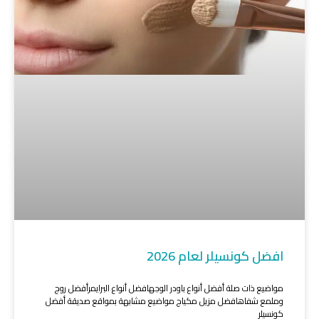
افضل كونسيلر لعام 2026
مواضيع ذات صلة أفضل أنواع باودر الوجهافضل أنواع البرايمرأفضل روج
وملمع شفاهافضل مزيل مكياج مواضيع مشابهة بمواقع صديقة أفضل
كونسيلر