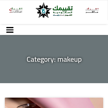
خطي
لى
لمحتوى
Category: makeup
Page
Page