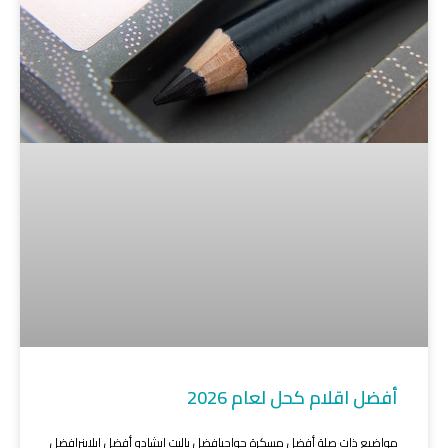
أفضل اقلام كحل لعام 2026
مواضيع ذات صلة أفضل مسكرة حواجبافضل باليت ايشادو أفضل ايلاينرافضل