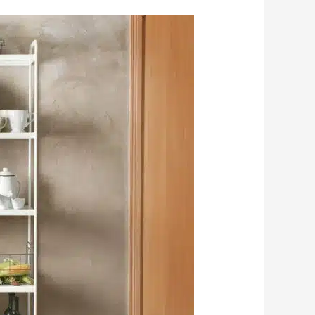
أفضل
ارفف
تخزين
للمطبخ
لعام
2026