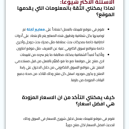
الاسئلة الاكثر شيوعاً
:
لماذا يمكنني الثقة بالمعلومات التي يقدمها
الموقع؟
نقوم في موقع تقييمك بالعمل اعتماداً علي
معايير ثابتة
تم
توضيحها بكل شفافية وتطبيق هذه المعايير يتم بالإعتماد علي أدوات
احترافية خاصة بمحركات بحث عملاقة مثل محرك بحث جوجل وآخري
خاصة بمواقع تسوق الكتروني غنية عن التعريف مثل موقع امازون.
وتأكيداً لمبدأ الشفافية يمكنك مطابقة ما يتم سرده من تقييمات
لاي منتج علي موقعنا مع ما هو مُقيَّم بالفعل من قبل مستخدمي
المنتج علي مواقع التسوق الالكتروني من خلال الدخول علي رابط
المنتج و يكون موجود اسفل كل منتج وذلك للتاكد من صحة جميع
البيانات المزودة من طرفنا.
كيف يمكنني التأكد من ان الاسعار المزودة
هي افضل اسعار؟
نقوم في موقع تقييمك بعمل تحليل شهري للاسعار في السوق وذلك
لتحديث افضل الاسعار لكل منتج دورياً.