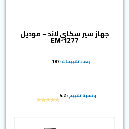
المرتبة الخامسة
جهاز سير سكاي لاند – موديل
EM-1277
بعدد تقييمات :
187
ونسبة تقييم :
4.2