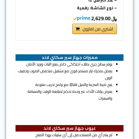
– عدد البرامج: 12
– نوع الشاشة: رقمية
﷼ 2,629.00
اشتري من امازون
مميزات جهاز سير سكاي لاند
يوفر سطح جري بطلاء احتكاكي خاص يعزز الثبات ويزيد الأمان.
يعمل بمحرك تيار مستمر قوي مع تشغيل منخفض الصوت وخفيف
الوزن.
يتيح ضبط السرعة والميل تلقائيًا مع برامج تدريب متنوعة.
يعرض بيانات الأداء عبر وحدة تحكم لمتابعة الوقت والمسافة
والسعرات.
عيوب جهاز سير سكاي لاند
لم يشر أي من المستخدمين إلى أي سلبيات بهذا المنتج.