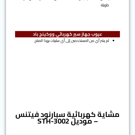
طويلة.
عيوب جهاز سير كهربائي ووكينج باد
لم يشر أي من المستخدمين إلى أي سلبيات بهذا المنتج.
المرتبة الثانية
مشاية كهربائية سبارنود فيتنس
– موديل STH-3002