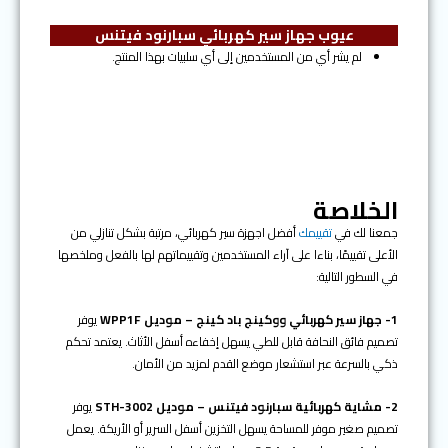
عيوب جهاز سير كهربائي سبارنود فيتنس
لم يشر أي من المستخدمين إلى أي سلبيات بهذا المنتج.
الخلاصة
جمعنا لك في
تقييمك
أفضل اجهزة سير كهربائي، مرتبة بشكل تنازلي من
الأعلى تقييمًا، بناءا على آراء المستخدمين وتقييماتهم لها بالفعل وملخصها
في السطور التالية:
1- جهاز سير كهربائي ووكينج باد كينج – موديل WPP1F
يوفر
تصميم فائق النحافة قابل للطي يسهل إخفاءه أسفل الأثاث. يعتمد تحكم
ذكي بالسرعة عبر استشعار موضع القدم لمزيد من الأمان.
2- مشاية كهربائية سبارنود فيتنس – موديل STH-3002
يوفر
تصميم صغير موفر للمساحة يسهل التخزين أسفل السرير أو الأريكة. يعمل