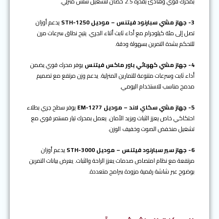
بمحرك قوي وهادئ بقدرة 2.5 حصان لتشغيل سلس منزلي.
3- جهاز مشي سبارنود فيتنس – موديل STH-1250
يدعم أوزان
تصل إلى مئة كيلوجرام مع أداء ثابت أثناء الجري. يتيح نطاق سرعات مرن
للتحكم بشدة التمرين بسهولة ودقة.
4- جهاز مشي كهربائي باور ماكس فيتنس
يوفر محرك قوي يضمن
أداء ثابت وسرعات متنوعة للتمارين المنزلية. يدعم وزن مرتفع مع تصميم
مدمج مناسب للاستخدام اليومي.
5- جهاز مشي سكاي لاند – موديل EM-1277
يوفر سطح جري بطلاء
احتكاكي خاص يعزز الثبات ويزيد الأمان. يعمل بمحرك تيار مستمر قوي مع
تشغيل منخفض الصوت وخفيف الوزن.
6- جهاز سير سبارنود فيتنس – موديل STH-3000
يدعم أوزان
مرتفعة مع نظام امتصاص صدمات يعزز الراحة والثبات. يعرض بيانات التمرين
بوضوح عبر شاشة رقمية مزودة ببرامج متعددة.