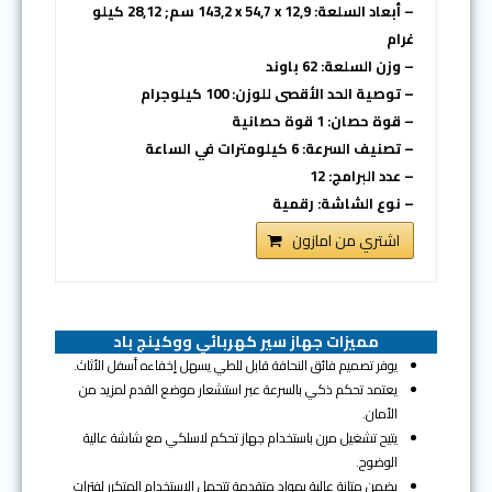
– أبعاد السلعة: ‎143,2 x 54,7 x 12,9 سم; 28,12 كيلو
غرام
– وزن السلعة: 62 باوند
– توصية الحد الأقصى للوزن: 100 كيلوجرام
– قوة حصان: 1 قوة حصانية
– تصنيف السرعة: 6 كيلومترات في الساعة
– عدد البرامج: 12
– نوع الشاشة: رقمية
اشتري من امازون
مميزات جهاز سير كهربائي ووكينج باد
يوفر تصميم فائق النحافة قابل للطي يسهل إخفاءه أسفل الأثاث.
يعتمد تحكم ذكي بالسرعة عبر استشعار موضع القدم لمزيد من
الأمان.
يتيح تشغيل مرن باستخدام جهاز تحكم لاسلكي مع شاشة عالية
الوضوح.
يضمن متانة عالية بمواد متقدمة تتحمل الاستخدام المتكرر لفترات