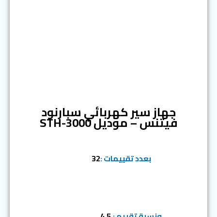
المرتبة السادسة
جهاز سير كهربائي سبارنود
فيتنس – موديل STH-3000
بعدد تقييمات :
32
ونسبة تقييم :
4.5