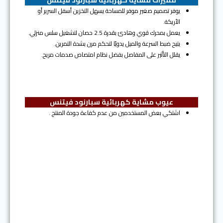
يوفر تصميم صغير موفر للمساحة يسهل التخزين أسفل السرير أو
الأريكة.
يعمل بمحرك قوي وهادئ بقدرة 2.5 حصان لتشغيل سلس منزلي.
يتيح ضبط السرعة والميل يدويًا لتحكم مرن بشدة التمرين.
يقلل التأثير على المفاصل بفضل نظام امتصاص صدمات مريح.
عيوب مشاية كهربائية سبارنود فيتنس
اشتكي بعض المستخدمين من عدم كفاءة جودة المنتج .
المرتبة الثالثة