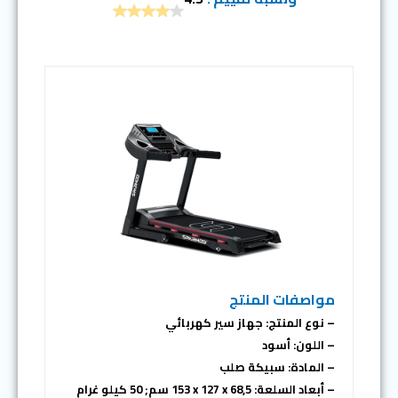
مواصفات المنتج
– نوع المنتج: جهاز سير كهربائي
– اللون: أسود
– المادة: سبيكة صلب
– أبعاد السلعة: ‎153 x 127 x 68,5 سم; 50 كيلو غرام