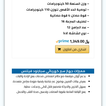
– وزن السلعة: 50 كيلوجرامات
– توصية الحد الأقصى للوزن: 110 كيلوجرامات
– قوة حصان: 4 قوة حصانية
– تصنيف السرعة: 16
– عدد البرامج: 12
– نوع الشاشة: lcd
﷼ 1,349.00
اشتري من امازون
مميزات جهاز سير كهربائي سبارنود فيتنس
يدعم أوزان مرتفعة مع نظام امتصاص صدمات يعزز الراحة والثبات.
يعرض بيانات التمرين بوضوح عبر شاشة رقمية مزودة ببرامج متعددة.
يسهل التخزين والحركة بتصميم قابل للطي وعجلات عملية.
يعزز اللياقة العامة بتقوية العضلات وتحسين صحة القلب والتحمل.