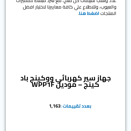
عدد ونسب تقييمات كل منتج، مع سرد مبسط للمميزات
والعيوب، وللاطلاع علي كافة معاييرنا لاختيار افضل
المنتجات
اضغط هنا
.
المرتبة الاولي
جهاز سير كهربائي ووكينج باد
كينج – موديل WPP1F
بعدد تقييمات :
1,163